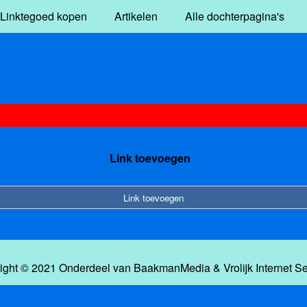
Linktegoed kopen
Artikelen
Alle dochterpagina's
Link toevoegen
Link toevoegen
ight © 2021 Onderdeel van
BaakmanMedia
&
Vrolijk Internet S